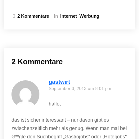
zu
2 Kommentare
In
Internet
Werbung
Neues
Jobportal
für
die
Gastronomie
und
2 Kommentare
Hotellerie
gastwirt
September 3, 2013 um 8:01 p.m.
hallo,
das ist sicher interessant – nur davon gibt es
zwischenzeitlich mehr als genug. Wenn man mal bei
G**gle den Suchbegriff „Gastrojobs“ oder „Hoteljobs“